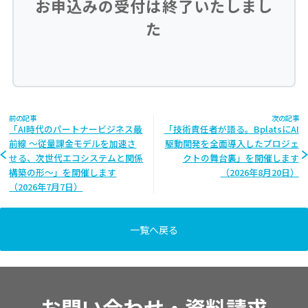
お申込みの受付は終了いたしまし
た
前の記事
次の記事
「AI時代のパートナービジネス最
「技術責任者が語る。BplatsにAI
前線 〜従量課金モデルを加速さ
駆動開発を全面導入したプロジェ
せる、次世代エコシステムと関係
クトの舞台裏」を開催します
構築の形〜」を開催します
（2026年8月20日）
（2026年7月7日）
一覧へ戻る
お問い合わせ・資料請求