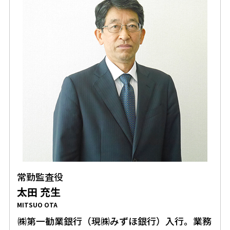
常勤監査役
太田 充生
MITSUO OTA
㈱第一勧業銀行（現㈱みずほ銀行）入行。業務