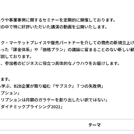
ハウや事業事例に関するセミナーを定期的に開催しております。
壇の中で特に好評いただいた講演の動画を公開いたします。
ク・マーケットプレイスや販売パートナーを介しての商売の新規立上げ
いった「課金体系」や「価格プラン」の議論に留まることのない新しい
解説しております。
し、参加者のビジネスに役立つ具体的なノウハウをお届けします。
ります。
学ぶ、B2B企業が取り組む『サブスク』７つの失敗例」
プション」
リプションは月額のガラケーを創り出したい訳ではない」
イナミックプライシング2021」
テーマ