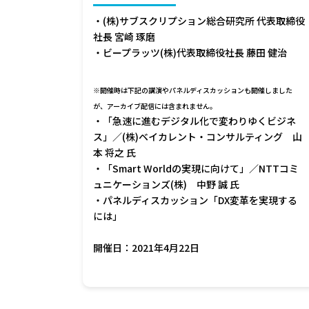
・(株)サブスクリプション総合研究所 代表取締役
社長 宮崎 琢磨
・ビープラッツ(株)代表取締役社長 藤田 健治
※開催時は下記の講演やパネルディスカッションも開催しました
が、アーカイブ配信には含まれません。
・「急速に進むデジタル化で変わりゆくビジネ
ス」／(株)ベイカレント・コンサルティング 山
本 将之 氏
・「Smart Worldの実現に向けて」／NTTコミ
ュニケーションズ(株) 中野 誠 氏
・パネルディスカッション「DX変革を実現する
には」
開催日：2021年4月22日