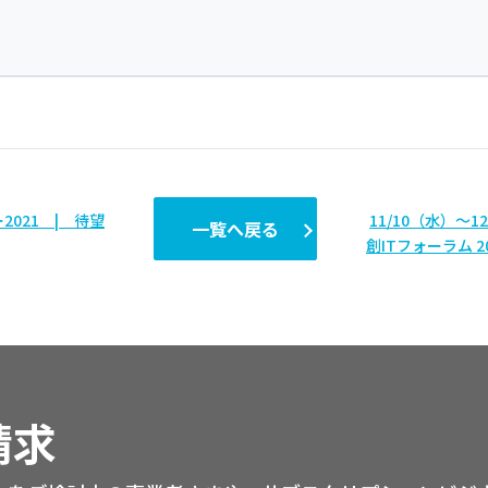
021 | 待望
11/10（水）～
一覧へ戻る
創ITフォーラム 
請求