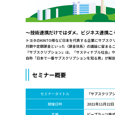
～技術連携だけではダメ。ビジネス連携こ
トヨタのKINTO様など日本を代表する企業にサブス
月額や定額課金といった〈課金体系〉の議論に留まる
『サブスクリプション』は、「サスティナブル社会」
自称「日本で一番サブスクリプションを知る男」が解
セミナー概要
セミナータイトル
『サブスクリプ
開催日時
2021年11月22
主催
ビープラッツ株